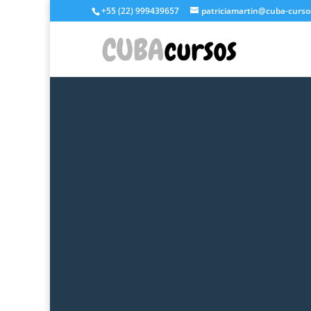
+55 (22) 999439657
patriciamartin@cuba-curso